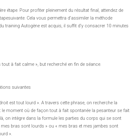
e étape. Pour profiter pleinement du résultat final, attendez de
’étapesuivante. Cela vous permettra d’assimiler la méthode
training Autogène est acquis, il suffit d’y consacrer 10 minutes
 tout à fait calme », but recherché en fin de séance.
ations suivantes
oit est tout lourd ». A travers cette phrase, on recherche la
t le moment où de façon tout à fait spontanée la pesanteur se fait
 on intègre dans la formule les parties du corps qui se sont
 mes bras sont lourds » ou « mes bras et mes jambes sont
ourd ».