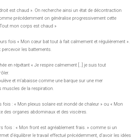
roit est chaud ». On recherche ainsi un état de décontraction
 Comme précédemment on généralise progressivement cette
« Tout mon corps est chaud »
urs fois « Mon cœur bat tout à fait calmement et régulièrement ».
 percevoir les battements.
hée en répétant « Je respire calmement […] je suis tout
ôler.
 soulève et m’abaisse comme une barque sur une mer
s muscles de la respiration.
rs fois : « Mon plexus solaire est inondé de chaleur » ou « Mon
ente des organes abdominaux et des viscères.
rs fois : « Mon front est agréablement frais. » comme si un
rmet d’équilibrer le travail effectué précédemment, d’avoir les idées