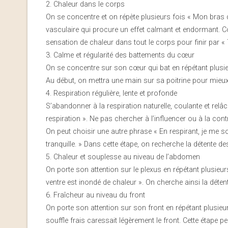
2. Chaleur dans le corps
On se concentre et on répète plusieurs fois « Mon bras d
vasculaire qui procure un effet calmant et endormant.
sensation de chaleur dans tout le corps pour finir par 
3. Calme et régularité des battements du cœur
On se concentre sur son cœur qui bat en répétant plusie
Au début, on mettra une main sur sa poitrine pour mieux
4. Respiration régulière, lente et profonde
S’abandonner à la respiration naturelle, coulante et relâc
respiration ». Ne pas chercher à l’influencer ou à la contr
On peut choisir une autre phrase « En respirant, je me
tranquille. » Dans cette étape, on recherche la détente de
5. Chaleur et souplesse au niveau de l’abdomen
On porte son attention sur le plexus en répétant plusieu
ventre est inondé de chaleur ». On cherche ainsi la dét
6. Fraîcheur au niveau du front
On porte son attention sur son front en répétant plusieu
souffle frais caressait légèrement le front. Cette étape pe