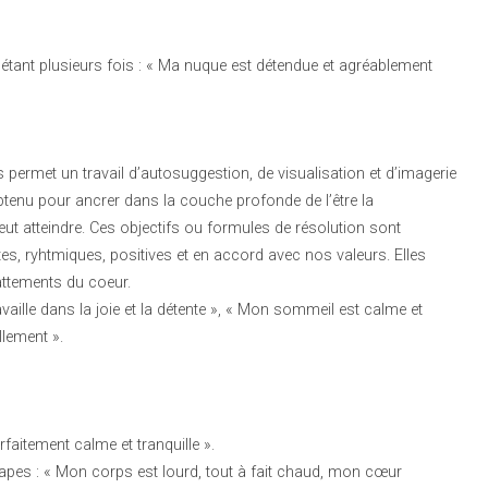
pétant plusieurs fois : « Ma nuque est détendue et agréablement
 permet un travail d’autosuggestion, de visualisation et d’imagerie
 obtenu pour ancrer dans la couche profonde de l’être la
eut atteindre. Ces objectifs ou formules de résolution sont
s, ryhtmiques, positives et en accord avec nos valeurs. Elles
attements du coeur.
availle dans la joie et la détente », « Mon sommeil est calme et
llement ».
faitement calme et tranquille ».
tapes : « Mon corps est lourd, tout à fait chaud, mon cœur