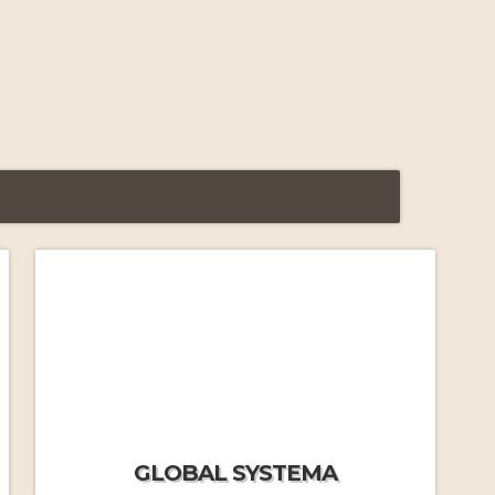
FAQ Formations Massage
Russe
par J.M.Frécon
Yasmine nous quitte…
Le Systema vu par Yasmine
par Yasmine Tessier
FAQ Stages immersifs
par
GLOBAL SYSTEMA
J.MF.