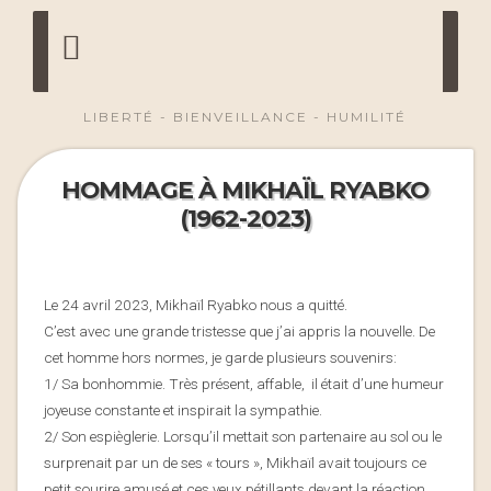
LIBERTÉ - BIENVEILLANCE - HUMILITÉ
HOMMAGE À MIKHAÏL RYABKO
(1962-2023)
Le 24 avril 2023, Mikhaïl Ryabko nous a quitté.
C’est avec une grande tristesse que j’ai appris la nouvelle. De
cet homme hors normes, je garde plusieurs souvenirs:
1/ Sa bonhommie. Très présent, affable, il était d’une humeur
joyeuse constante et inspirait la sympathie.
2/ Son espièglerie. Lorsqu’il mettait son partenaire au sol ou le
surprenait par un de ses « tours », Mikhaïl avait toujours ce
petit sourire amusé et ces yeux pétillants devant la réaction