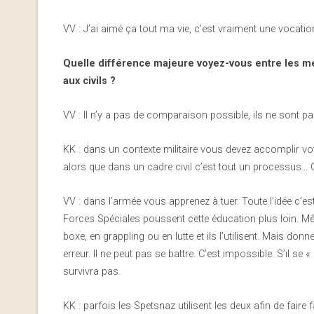
VV : J’ai aimé ça tout ma vie, c’est vraiment une vocation
Quelle différence majeure voyez-vous entre les mé
aux civils ?
VV : Il n’y a pas de comparaison possible, ils ne sont p
KK : dans un contexte militaire vous devez accomplir vo
alors que dans un cadre civil c’est tout un processus… C
VV : dans l’armée vous apprenez à tuer. Toute l’idée c’est 
Forces Spéciales poussent cette éducation plus loin. Mê
boxe, en grappling ou en lutte et ils l’utilisent. Mais donn
erreur. Il ne peut pas se battre. C’est impossible. S’il se « b
survivra pas.
KK : parfois les Spetsnaz utilisent les deux afin de fai