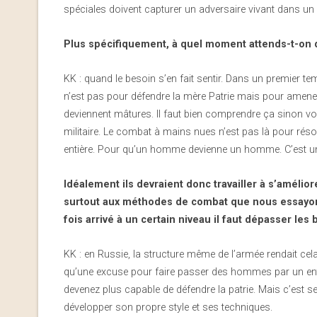
spéciales doivent capturer un adversaire vivant dans un o
Plus spécifiquement, à quel moment attends-t-on d
KK : quand le besoin s’en fait sentir. Dans un premier
n’est pas pour défendre la mère Patrie mais pour amener d
deviennent mâtures. Il faut bien comprendre ça sinon vo
militaire. Le combat à mains nues n’est pas là pour réso
entière. Pour qu’un homme devienne un homme. C’est un 
Idéalement ils devraient donc travailler à s’amélio
surtout aux méthodes de combat que nous essayons
fois arrivé à un certain niveau il faut dépasser les
KK : en Russie, la structure même de l’armée rendait cela i
qu’une excuse pour faire passer des hommes par un entr
devenez plus capable de défendre la patrie. Mais c’est 
développer son propre style et ses techniques.