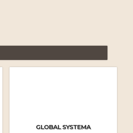
FAQ Formations Massage
Russe
par J.M.Frécon
Yasmine nous quitte…
Le Systema vu par Yasmine
par Yasmine Tessier
FAQ Stages immersifs
par
GLOBAL SYSTEMA
J.MF.