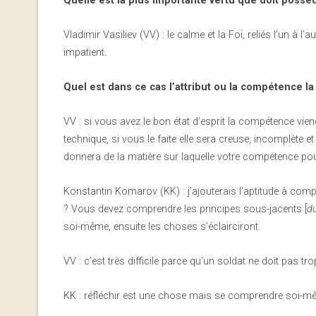
Quelle est la plus importante vertu que doit possé
Vladimir Vasiliev (VV) : le calme et la Foi, reliés l’un à 
impatient.
Quel est dans ce cas l’attribut ou la compétence l
VV : si vous avez le bon état d’esprit la compétence vi
technique, si vous le faite elle sera creuse, incomplète et
donnera de la matière sur laquelle votre compétence pou
Konstantin Komarov (KK) : j’ajouterais l’aptitude à compr
? Vous devez comprendre les principes sous-jacents [
du
soi-même, ensuite les choses s’éclairciront.
VV : c’est très difficile parce qu’un soldat ne doit pas trop 
KK : réfléchir est une chose mais se comprendre soi-mê