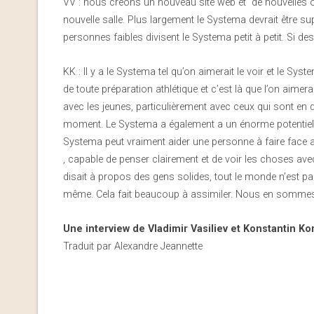
VV : nous créons un nouveau site web et de nouvelles
nouvelle salle. Plus largement le Systema devrait être s
personnes faibles divisent le Systema petit à petit. Si des
KK : Il y a le Systema tel qu’on aimerait le voir et le Sy
de toute préparation athlétique et c’est là que l’on aimera
avec les jeunes, particulièrement avec ceux qui sont en d
moment. Le Systema a également a un énorme potentiel pou
Systema peut vraiment aider une personne à faire face a
, capable de penser clairement et de voir les choses avec
disait à propos des gens solides, tout le monde n’est pas p
même. Cela fait beaucoup à assimiler. Nous en sommes là : t
Une interview de Vladimir Vasiliev et Konstantin 
Traduit par Alexandre Jeannette