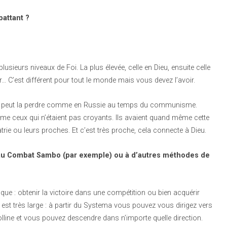
battant ?
lusieurs niveaux de Foi. La plus élevée, celle en Dieu, ensuite celle
er… C’est différent pour tout le monde mais vous devez l’avoir.
s on peut la perdre comme en Russie au temps du communisme.
ême ceux qui n’étaient pas croyants. Ils avaient quand même cette
trie ou leurs proches. Et c’est très proche, cela connecte à Dieu.
 au Combat Sambo (par exemple) ou à d’autres méthodes de
ique : obtenir la victoire dans une compétition ou bien acquérir
st très large : à partir du Systema vous pouvez vous dirigez vers
lline et vous pouvez descendre dans n’importe quelle direction.