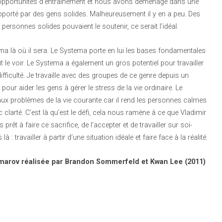
 opportunités d’entraînement et nous avons déménagé dans une
upporté par des gens solides. Malheureusement il y en a peu. Des
 personnes solides pouvaient le soutenir, ce serait l’idéal.
stema là où il sera. Le Systema porte en lui les bases fondamentales
it le voir. Le Systema a également un gros potentiel pour travailler
ifficulté. Je travaille avec des groupes de ce genre depuis un
r aider les gens à gérer le stress de la vie ordinaire. Le
ux problèmes de la vie courante car il rend les personnes calmes
 clarté. C’est là qu’est le défi, cela nous ramène à ce que Vladimir
rêt à faire ce sacrifice, de l’accepter et de travailler sur soi-
ravailler à partir d’une situation idéale et faire face à la réalité.
Komarov réalisée par Brandon Sommerfeld et Kwan Lee (2011)