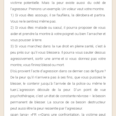
victime potentielle. Mais la peur existe aussi du coté de
l’agresseur. Prenons un exemple.
Un voleur veut votre montre.
1) Si vous êtes assoupi, il se faufilera, la dérobera et partira.
Vous ne le sentirez même pas.
2) Si vous êtes malade ou saoul, il pourra proposer de vous
aider et prendre la montre à votre poignet ou bien l’arracher et
vous pousser à terre.
3) Si vous marchez dans la rue droit en pleine santé, c’est à
peu près sur qu’il vous blessera. Il pourra vous sauter dessus
agressivement, sortir une arme et si vous donnez pas votre
montre, vous finirez blessé ou mort.
D’où provient l’acte d’agression dans ce dernier cas de figure ?
De la peur qu’il n’arrivera pas à ses fins, que vous puissiez le
blesser, le contenir jusqu’à l’arrivée de la police ou même le
tuer.
L’agression découle de la peur
. D’un point de vue
psychothérapie, c’est un état de constante névrose – le besoin
permanent de blesser. La source de ce besoin destructeur
peut aussi être la peur ressentie par l’agresseur.
span lang= »FR »>Dans une confrontation, la victime peut