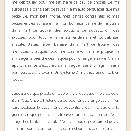
me débrouiller pour me satisfaire de peu de choses. Je me
surpassais dans l’art de réussir à m’auto-persuader que ma
petite vie, mon petit moral, mes petites contraintes et mes
petites envies suffisaient à mon bonheur. Je me démarquais
dans l’art de trouver des solutions de substitution, des
excuses pour tout remettre au lendemain et culpabiliser
ensuite. J’étais hyper balaise dans l’art de trouver des
méthodes pratiques pour ne pas avoir à me projeter, à
envisager, à prendre des risques pour changer ma vie. Ma vie
approximative s’écoulait sans vague, sans chagrin, sans
bonheur, et sans avenir. Un système D maitrisé, assumé, bien
rodé …
Jusqu’à ce que je pète un cable, il y a quelques mois de cela.
Burn Out. Crise d’hystérie au bureau. Crise d’angoisse à m’en
faire exploser le cœur. Crise existentielle qui m’a sauté à la
gueule lorsque je me suis retrouvée sur mon balcon, au 7eme
étage, hésitante … Je saute ? Non. Je recule, je respire, et je fais
le bilan. Bon, avant toute chose, médecin, médocs et arrêt de