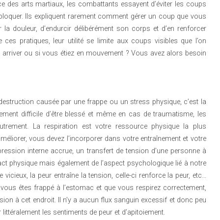
e des arts martiaux, les combattants essayent d’éviter les coups
à bloquer. Ils expliquent rarement comment gérer un coup que vous
la douleur, d’endurcir délibérément son corps et d’en renforcer
 ces pratiques, leur utilité se limite aux coups visibles que l’on
up arriver ou si vous étiez en mouvement ? Vous avez alors besoin
estruction causée par une frappe ou un stress physique, c’est la
êmement difficile d’être blessé et même en cas de traumatisme, les
utrement. La respiration est votre ressource physique la plus
 améliorer, vous devez l’incorporer dans votre entraînement et votre
ression interne accrue, un transfert de tension d’une personne à
pact physique mais également de l’aspect psychologique lié à notre
icieux, la peur entraîne la tension, celle-ci renforce la peur, etc…
 Si vous êtes frappé à l’estomac et que vous respirez correctement,
sion à cet endroit. Il n’y a aucun flux sanguin excessif et donc peu
littéralement les sentiments de peur et d’apitoiement.