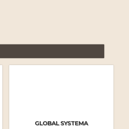
FAQ Formations Massage
Russe
par J.M.Frécon
Yasmine nous quitte…
Le Systema vu par Yasmine
par Yasmine Tessier
FAQ Stages immersifs
par
GLOBAL SYSTEMA
J.MF.