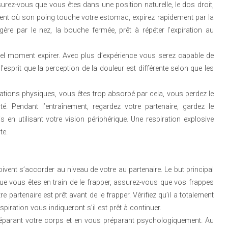
rez-vous que vous êtes dans une position naturelle, le dos droit,
ent où son poing touche votre estomac, expirez rapidement par la
ère par le nez, la bouche fermée, prêt à répéter l’expiration au
quel moment expirer. Avec plus d’expérience vous serez capable de
sprit que la perception de la douleur est différente selon que les
ations physiques, vous êtes trop absorbé par cela, vous perdez le
é. Pendant l’entraînement, regardez votre partenaire, gardez le
 en utilisant votre vision périphérique. Une respiration explosive
te.
ivent s’accorder au niveau de votre au partenaire. Le but principal
que vous êtes en train de le frapper, assurez-vous que vos frappes
partenaire est prêt avant de le frapper. Vérifiez qu’il a totalement
piration vous indiqueront s’il est prêt à continuer.
préparant votre corps et en vous préparant psychologiquement. Au