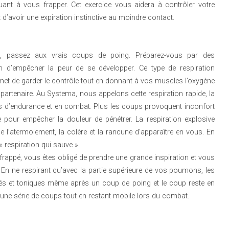
uant à vous frapper. Cet exercice vous aidera à contrôler votre
 d’avoir une expiration instinctive au moindre contact.
is, passez aux vrais coups de poing. Préparez-vous par des
fin d’empêcher la peur de se développer. Ce type de respiration
et de garder le contrôle tout en donnant à vos muscles l’oxygène
 partenaire. Au Systema, nous appelons cette respiration rapide, la
cices d’endurance et en combat. Plus les coups provoquent inconfort
ve pour empêcher la douleur de pénétrer. La respiration explosive
 l’atermoiement, la colère et la rancune d’apparaître en vous. En
« respiration qui sauve ».
frappé, vous êtes obligé de prendre une grande inspiration et vous
 En ne respirant qu’avec la partie supérieure de vos poumons, les
és et toniques même après un coup de poing et le coup reste en
 une série de coups tout en restant mobile lors du combat.