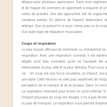
attaque avec plusieurs agresseurs. Dans mon expérienc
et de frapper les premiers en apprenant à esquiver et 
venez de prendre. Une des approches est de supporter 
certaines parties. En dehors de l’aspect destructeur de
anticipe. Que se passe-t-il si vous n’avez pas vu le co
d’un autre type de relaxation musculaire.
Coups et respiration
Le seul moyen efficace de minimiser ou d’empêcher la d
respiration. Avec une respiration correcte, il est extr
dégâts sont bien moindres qu’ils ne l’auraient été a
intéressante, la plus utile et la plus étendue. Pour vous
vie. Un coup est une force soudaine, un impact, une p
une autre. Cette tension ne vient pas seulement de l’im
perception de la menace et de la douleur. Dans ce cercle v
La respiration intervient pour briser ce cycle infernal.
l’impact physique du coup est dissipé, il n’y a pas de ten
ou pas de marques. La respiration vous permet d’expirer 