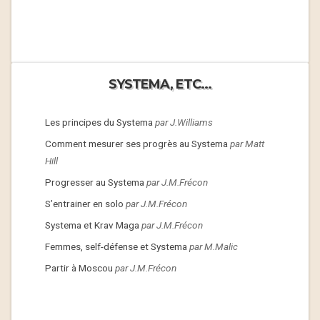
SYSTEMA, ETC...
Les principes du Systema
par J.Williams
Comment mesurer ses progrès au Systema
par Matt
Hill
Progresser au Systema
par J.M.Frécon
S’entrainer en solo
par J.M.Frécon
Systema et Krav Maga
par J.M.Frécon
Femmes, self-défense et Systema
par M.Malic
Partir à Moscou
par J.M.Frécon