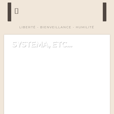
LIBERTÉ - BIENVEILLANCE - HUMILITÉ
SYSTEMA, ETC...
Mieux comprendre le Systema et ses principes.