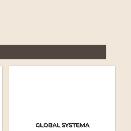
FAQ Formations Massage
Russe
par J.M.Frécon
Yasmine nous quitte…
Le Systema vu par Yasmine
par Yasmine Tessier
FAQ Stages immersifs
par
GLOBAL SYSTEMA
J.MF.