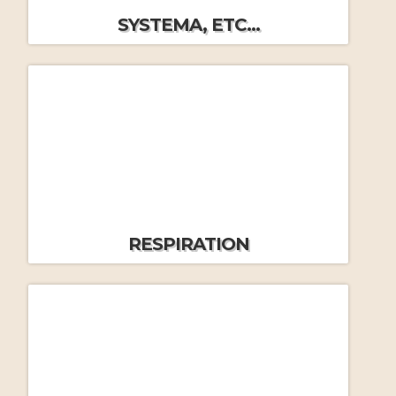
par V.Vasiliev
J.M.Frécon
SYSTEMA, ETC...
L’importance de la respiration
Femmes, self-défense et
par M.Ryabko
Systema
par M.Malic
La respiration consciente
par
Le Systema
par son fondateur
Systema et Krav Maga
par
Yoann Congiu
Mikhail Ryabko
J.M.Frécon
Emotions et respiration
par
Progresser au Systema
par
J.M.Frécon
J.M.Frécon
La cohérence cardiaque
par
Les principes du Systema
par
J.M.Frécon
J.Williams
RESPIRATION
La respiration rythmique
par
J.M.Frécon
L’expiration intégrale
par
La confrontation, la Foi et le
J.M.Frécon
combat moderne
par Vladimir
La marche afghane
par Daniel
Vasiliev et Konstantin
Zanin
Komarov