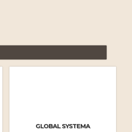
FAQ Formations Massage
Russe
par J.M.Frécon
Yasmine nous quitte…
Le Systema vu par Yasmine
par Yasmine Tessier
FAQ Stages immersifs
par
GLOBAL SYSTEMA
J.MF.