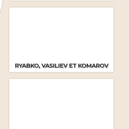
FAQ cours
par J.M.F.
Les valeurs de Global
Hommage à Mikhaïl Ryabko
Systema
par J.M.F.
(1962-2023)
Global Systema
par J.M.F.
Le massage russe
par J.M.F
et Orsolya Molnar
Le Systema vu par Jean-Marie
Frécon
par J.M.F.
Historique du Systema
Le principe de connexion
par
Conseils Systema
par
RYABKO, VASILIEV ET KOMAROV
J.M.Frécon
Komarov, Ryabko, Vasiliev
Gérer une agression
par
Konstantin Komarov
Comment mesurer ses
Absorber les coups
par V.
progrès au Systema
par Matt
Vasiliev
Hill
La respiration en cas de
Partir à Moscou
par
stress
par V. Vasiliev
J.M.Frécon
Bien s’entrainer au Systema
S’entrainer en solo
par