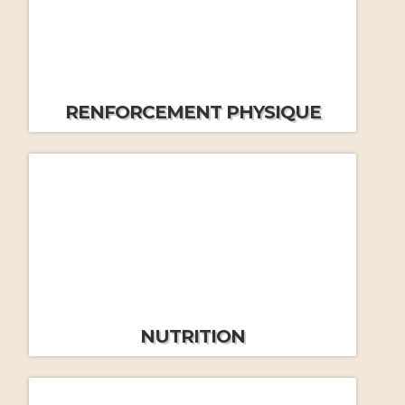
J.M.Frécon
Muscu, une série suffit
par Dr
S.Cascua
RENFORCEMENT PHYSIQUE
Les 3 poisons blancs à éviter
3 aliments curatifs puissants
Les vertus de l’ortie
par
J.M.Frécon
Principes de nutrition
par
J.M.Frécon
NUTRITION
Bien manger, mieux vivre
par
J.M.Frécon
Bibliographie