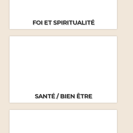
Éloge d’un art martial
profondément chrétien
par
Journal Aleteia
FOI ET SPIRITUALITÉ
FAQ Formations Massage
Russe
par J.M.Frécon
Profiri Ivanov, un pilier du
système de santé russe
L’irrigation du côlon
La gestion du froid
SANTÉ / BIEN ÊTRE
Le pouvoir des câlins
Le Training Autogène
par
J.M.Frécon
Méthode d’entrainement
HIIT/Tabata
par J.M.Frécon
Le Contracté / Relâché
par