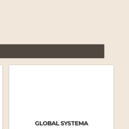
FAQ Formations Massage
Russe
par J.M.Frécon
Yasmine nous quitte…
Le Systema vu par Yasmine
par Yasmine Tessier
FAQ Stages immersifs
par
GLOBAL SYSTEMA
J.MF.