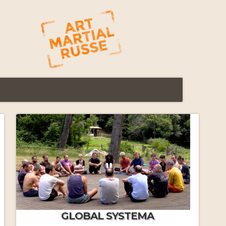
FAQ Formations Massage
Russe
par J.M.Frécon
Yasmine nous quitte…
Le Systema vu par Yasmine
par Yasmine Tessier
FAQ Stages immersifs
par
GLOBAL SYSTEMA
J.MF.