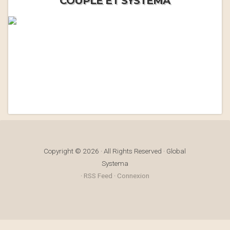
COUPLE ET SYSTEMA
Copyright © 2026 · All Rights Reserved · Global
Systema
·
RSS Feed
·
Connexion