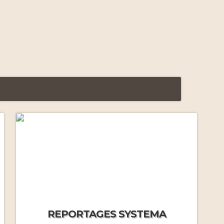
Premiers stages intensifs
(2011-2012)
Voyage initiatique à Moscou
(2012)
Systema à Moscou (2013)
Gestion de la peur (2014)
REPORTAGES SYSTEMA
Gestion du froid (2014)