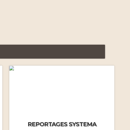
Premiers stages intensifs
(2011-2012)
Voyage initiatique à Moscou
(2012)
Systema à Moscou (2013)
Gestion de la peur (2014)
REPORTAGES SYSTEMA
Gestion du froid (2014)