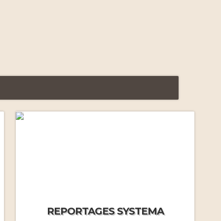
Premiers stages intensifs
(2011-2012)
Voyage initiatique à Moscou
(2012)
Systema à Moscou (2013)
Gestion de la peur (2014)
REPORTAGES SYSTEMA
Gestion du froid (2014)