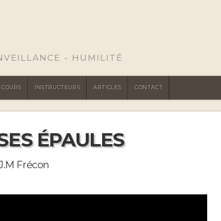
ENVEILLANCE - HUMILITÉ
COURS
INSTRUCTEURS
ARTICLES
CONTACT
 SES ÉPAULES
 J.M Frécon