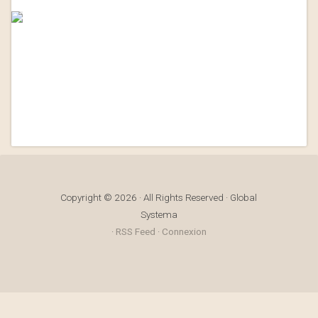
Copyright © 2026 · All Rights Reserved · Global
Systema
·
RSS Feed
·
Connexion