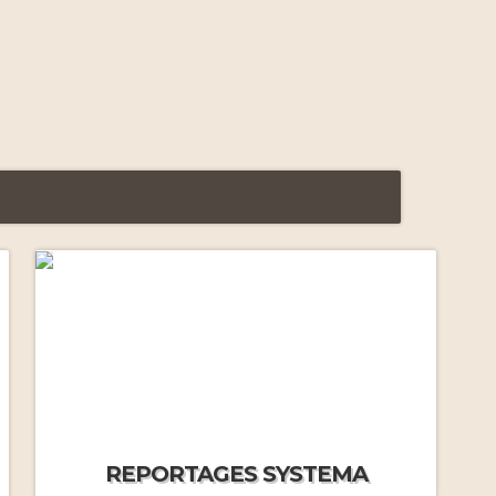
Premiers stages intensifs
(2011-2012)
Voyage initiatique à Moscou
(2012)
Systema à Moscou (2013)
Gestion de la peur (2014)
REPORTAGES SYSTEMA
Gestion du froid (2014)