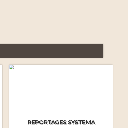
Premiers stages intensifs
(2011-2012)
Voyage initiatique à Moscou
(2012)
Systema à Moscou (2013)
Gestion de la peur (2014)
REPORTAGES SYSTEMA
Gestion du froid (2014)