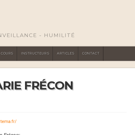
ENVEILLANCE - HUMILITÉ
COURS
INSTRUCTEURS
ARTICLES
CONTACT
RIE FRÉCON
stema.fr/
e Frécon: