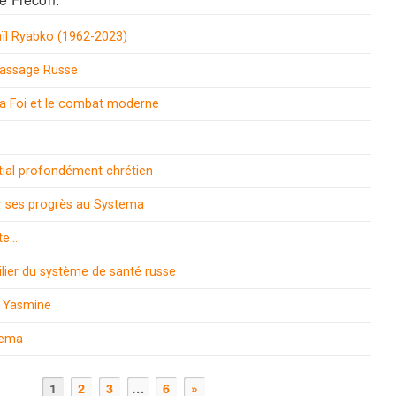
l Ryabko (1962-2023)
assage Russe
la Foi et le combat moderne
tial profondément chrétien
ses progrès au Systema
te…
pilier du système de santé russe
r Yasmine
tema
1
2
3
…
6
»