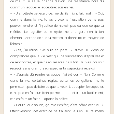
de mal ? Tu as la chance d’avoir une résistance hors du
commun, accueille, accepte et sois en fier.
– « J’ai détesté cet exercice, merde, ils m’ont fait mal !!! » Oui,
comme dans la vie, tu as croisé la frustration de ne pas
pouvoir rendre, et l’injustice de n’avoir pas eu que ce que tu
mérites. Le regretter ou le rejeter ne changera rien à ton
chemin. Cherche ce que tu mérites, et donne toi les moyens de
l’obtenir.
– «Yes, j’ai réussi ! Je suis en paix ! » Bravo. Tu viens de
comprendre que la vie n’est qu’une succession d’épreuves et
de rencontres, et que tu en ressors plus fort. Tu vas pouvoir
recevoir sans craindre et respecter ta capacité à recevoir.
– « J’aurais dû rendre les coups, j’ai été con ». Non. Comme
dans la vie, certaines règles, certaines obligations, ne te
permettent pas de faire ce que tu veux. L’accepter, le respecter,
et ne pas en faire un frein permet d’accueillir plus facilement,
et d’en faire un fait qui apaise la colère.
– « Pourquoi je souris, ça m’a rien fait, c’est débile ce truc ! ».
Effectivement, cet exercice ne t’a servi à rien. Tu te mens