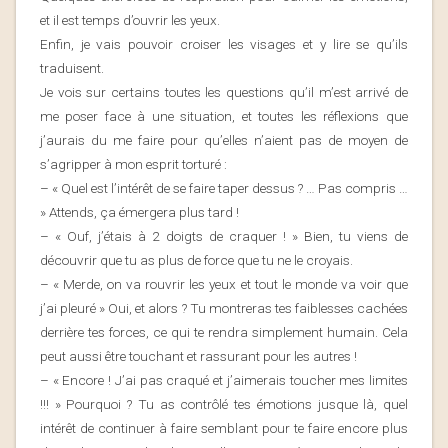
et il est temps d’ouvrir les yeux.
Enfin, je vais pouvoir croiser les visages et y lire se qu’ils
traduisent.
Je vois sur certains toutes les questions qu’il m’est arrivé de
me poser face à une situation, et toutes les réflexions que
j’aurais du me faire pour qu’elles n’aient pas de moyen de
s’agripper à mon esprit torturé :
– « Quel est l’intérêt de se faire taper dessus ? … Pas compris …
» Attends, ça émergera plus tard !
– « Ouf, j’étais à 2 doigts de craquer ! » Bien, tu viens de
découvrir que tu as plus de force que tu ne le croyais.
– « Merde, on va rouvrir les yeux et tout le monde va voir que
j’ai pleuré » Oui, et alors ? Tu montreras tes faiblesses cachées
derrière tes forces, ce qui te rendra simplement humain. Cela
peut aussi être touchant et rassurant pour les autres !
– « Encore ! J’ai pas craqué et j’aimerais toucher mes limites
!!! » Pourquoi ? Tu as contrôlé tes émotions jusque là, quel
intérêt de continuer à faire semblant pour te faire encore plus