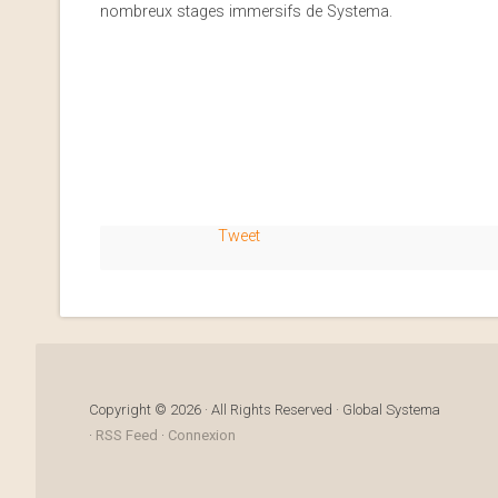
nombreux stages immersifs de Systema.
Tweet
Copyright © 2026 · All Rights Reserved · Global Systema
·
RSS Feed
·
Connexion