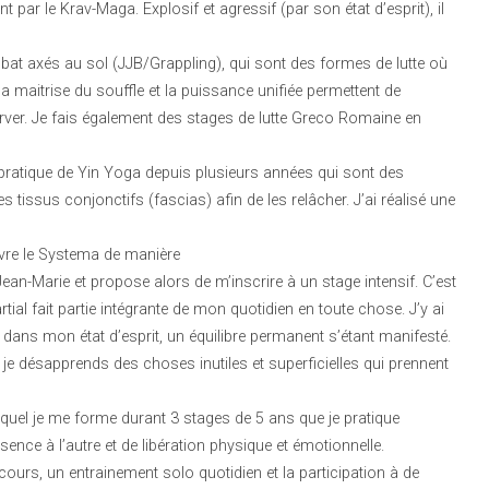
ar le Krav-Maga. Explosif et agressif (par son état d’esprit), il
mbat axés au sol (JJB/Grappling), qui sont des formes de lutte où
 maitrise du souffle et la puissance unifiée permettent de
erver. Je fais également des stages de lutte Greco Romaine en
pratique de Yin Yoga depuis plusieurs années qui sont des
 tissus conjonctifs (fascias) afin de les relâcher. J’ai réalisé une
uvre le Systema de manière
ean-Marie et propose alors de m’inscrire à un stage intensif. C’est
ial fait partie intégrante de mon quotidien en toute chose. J’y ai
 dans mon état d’esprit, un équilibre permanent s’étant manifesté.
 je désapprends des choses inutiles et superficielles qui prennent
l je me forme durant 3 stages de 5 ans que je pratique
ence à l’autre et de libération physique et émotionnelle.
urs, un entrainement solo quotidien et la participation à de