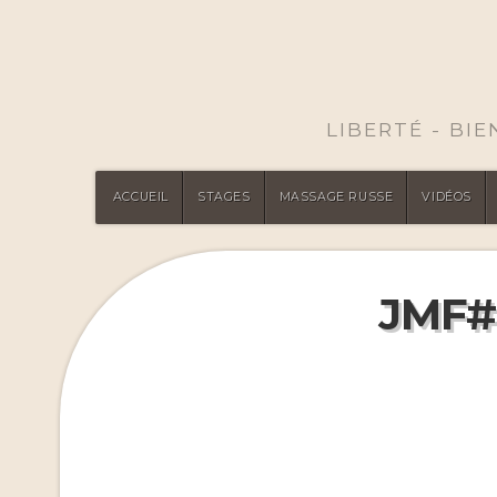
LIBERTÉ - BI
ACCUEIL
STAGES
MASSAGE RUSSE
VIDÉOS
JMF#