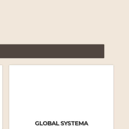
FAQ Formations Massage
Russe
par J.M.Frécon
Yasmine nous quitte…
Le Systema vu par Yasmine
par Yasmine Tessier
FAQ Stages immersifs
par
GLOBAL SYSTEMA
J.MF.